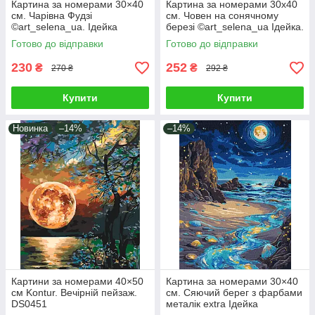
Картина за номерами 30×40
Картина за номерами 30х40
см. Чарівна Фудзі
см. Човен на сонячному
©art_selena_ua. Ідейка
березі ©art_selena_ua Ідейка.
КНО2900
KHO6466
Готово до відправки
Готово до відправки
230
252
₴
₴
270 ₴
292 ₴
Купити
Купити
Новинка
–14%
–14%
Картини за номерами 40×50
Картина за номерами 30×40
см Kontur. Вечірній пейзаж.
см. Сяючий берег з фарбами
DS0451
металік extra Ідейка