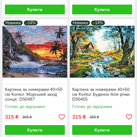
Купити
Купити
Новинка
–14%
Новинка
–14%
Картина за номерами 40×50
Картина за номерами 40×50
см Kontur. Морський захід
см Kontur Будинок біля річки
сонця. DS0487
DS0455
Готово до відправки
Готово до відправки
315
315
₴
₴
365 ₴
365 ₴
Купити
Купити