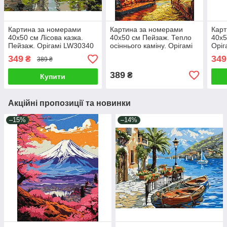
Картина за номерами
Картина за номерами
Карт
40х50 см Лісова казка.
40х50 см Пейзаж. Тепло
40х5
Пейзаж. Орігамі LW30340
осіннього каміну. Орігамі
Оріг
LW3518
349
349
₴
389 ₴
389
₴
Купити
Акційні пропозиції та новинки
–15%
–14%