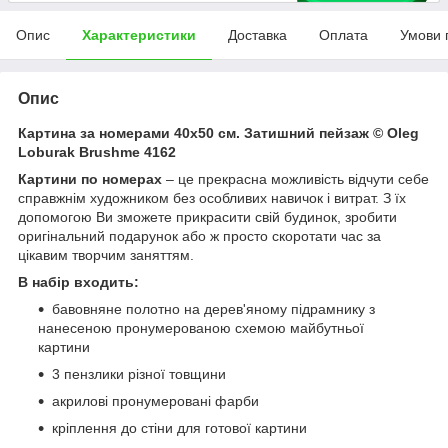
Опис
Характеристики
Доставка
Оплата
Умови 
Опис
Картина за номерами 40х50 см. Затишний пейзаж © Oleg
Loburak Brushme 4162
Картини по номерах
– це прекрасна можливість відчути себе
справжнім художником без особливих навичок і витрат. З їх
допомогою Ви зможете прикрасити свій будинок, зробити
оригінальний подарунок або ж просто скоротати час за
цікавим творчим заняттям.
В набір входить:
бавовняне полотно на дерев'яному підрамнику з
нанесеною пронумерованою схемою майбутньої
картини
3 пензлики різної товщини
акрилові пронумеровані фарби
кріплення до стіни для готової картини