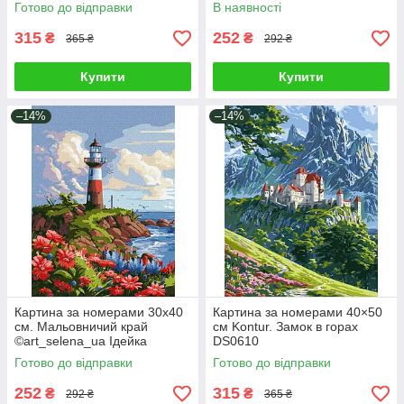
KHO6387
Готово до відправки
В наявності
315
252
₴
₴
365 ₴
292 ₴
Купити
Купити
–14%
–14%
Картина за номерами 30х40
Картина за номерами 40×50
см. Мальовничий край
см Kontur. Замок в горах
©art_selena_ua Ідейка
DS0610
КНО2790
Готово до відправки
Готово до відправки
252
315
₴
₴
292 ₴
365 ₴