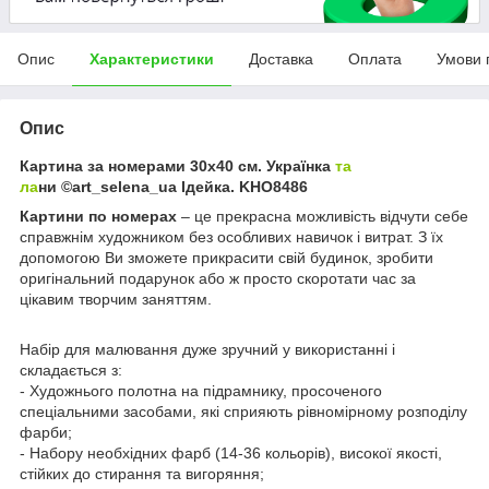
Опис
Характеристики
Доставка
Оплата
Умови 
Опис
Картина за номерами 30х40 см. Українка
та
ла
ни ©art_selena_ua Ідейка. KHO8486
Картини по номерах
– це прекрасна можливість відчути себе
справжнім художником без особливих навичок і витрат. З їх
допомогою Ви зможете прикрасити свій будинок, зробити
оригінальний подарунок або ж просто скоротати час за
цікавим творчим заняттям.
Набір для малювання дуже зручний у використанні і
складається з:
- Художнього полотна на підрамнику, просоченого
спеціальними засобами, які сприяють рівномірному розподілу
фарби;
- Набору необхідних фарб (14-36 кольорів), високої якості,
стійких до стирання та вигоряння;