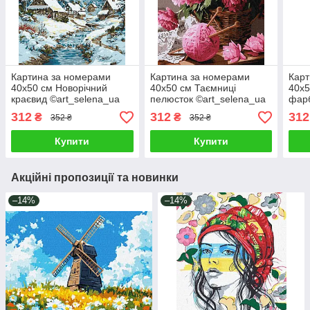
Картина за номерами
Картина за номерами
Карт
40х50 см Новорічний
40х50 см Таємниці
40х5
краєвид ©art_selena_ua
пелюсток ©art_selena_ua
фарб
Ідейка KHO6420
Ідейка KHO3303
©art
312
312
312
₴
₴
352 ₴
352 ₴
KHO
Купити
Купити
Акційні пропозиції та новинки
–14%
–14%