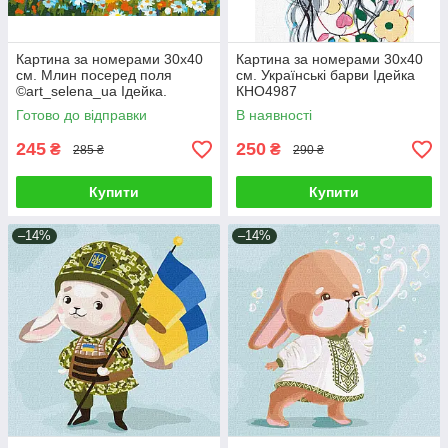
Картина за номерами 30х40
Картина за номерами 30х40
см. Млин посеред поля
см. Українські барви Ідейка
©art_selena_ua Ідейка.
КНО4987
KHO6399
Готово до відправки
В наявності
245
250
₴
₴
285 ₴
290 ₴
Купити
Купити
–14%
–14%