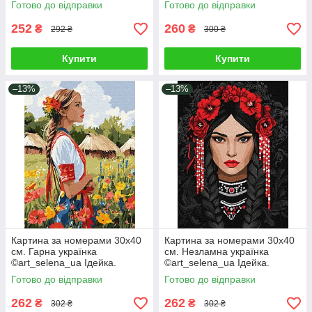
Готово до відправки
Готово до відправки
252
260
₴
₴
292 ₴
300 ₴
Купити
Купити
–13%
–13%
Картина за номерами 30х40
Картина за номерами 30х40
см. Гарна українка
см. Незламна українка
©art_selena_ua Ідейка.
©art_selena_ua Ідейка.
KHO8485
KHO8604
Готово до відправки
Готово до відправки
262
262
₴
₴
302 ₴
302 ₴