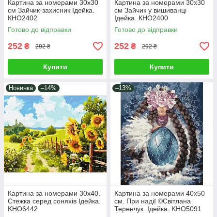
Картина за номерами 30х30
Картина за номерами 30х30
см Зайчик-захисник Ідейка.
см Зайчик у вишиванці
КНО2402
Ідейка. КНО2400
Готово до відправки
Готово до відправки
252
252
₴
₴
292 ₴
292 ₴
Купити
Купити
Новинка
–14%
–13%
Картина за номерами 30х40.
Картина за номерами 40х50
Стежка серед соняхів Ідейка.
см. При надії ©Світлана
KHO6442
Теренчук. Ідейка. KHO5091