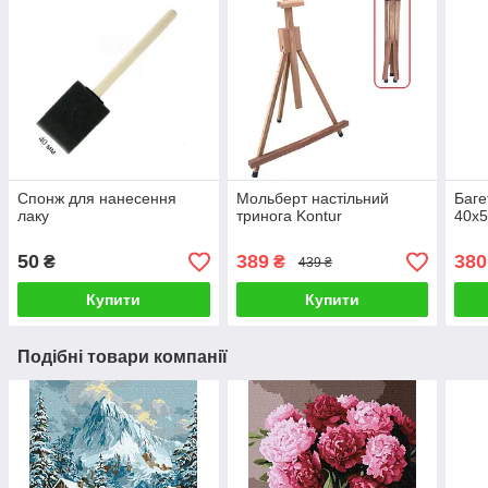
Спонж для нанесення
Мольберт настільний
Баге
лаку
тринога Kontur
40х5
50
389
380
₴
₴
439 ₴
Купити
Купити
Подібні товари компанії