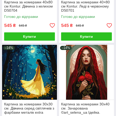
Картина за номерами 40х80
Картина за номерами 40×80
см Kontur. Дівчина з келихом
см Kontur. Леді в червоному
DS0704
DS0701
Готово до відправки
Готово до відправки
545
545
₴
₴
645 ₴
645 ₴
Купити
Купити
–14%
–14%
Картина за номерами 30х30
Картина за номерами 30х40
см. Дівчина серед світлячків з
см. Зачарована
фарбами металік extra
©art_selena_ua Ідейка.