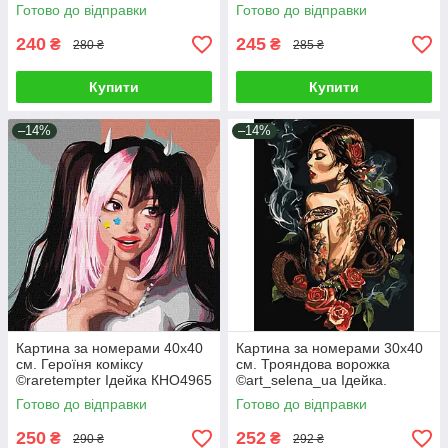
Ідейка. KHO8576
KHO8605
Готово до відправки
Готово до відправки
240
245
₴
₴
280 ₴
285 ₴
Купити
Купити
–14%
–14%
Картина за номерами 40х40
Картина за номерами 30х40
см. Героїня коміксу
см. Трояндова ворожка
©raretempter Ідейка КНО4965
©art_selena_ua Ідейка.
KHO8608
Готово до відправки
Готово до відправки
250
252
₴
₴
290 ₴
292 ₴