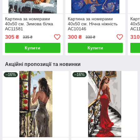
Картина за номерами
Картина за номерами
Карт
40х50 см. Зимова білка
40х50 см. Нічна ніжність
40х5
AC11581
AC10146
AC1
305
300
310
₴
₴
335 ₴
330 ₴
Купити
Купити
Акційні пропозиції та новинки
–16%
–16%