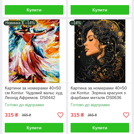
Купити
Купити
Новинка
–14%
–14%
Картини за номерами 40×50
Картина за номерами 40×50
см Kontur. Чудовий вальс худ.
см Kontur. Зоряна красуня з
Леонід Афремов. DS0442
фарбами металік DS0636
Готово до відправки
Готово до відправки
315
315
₴
₴
365 ₴
365 ₴
Купити
Купити