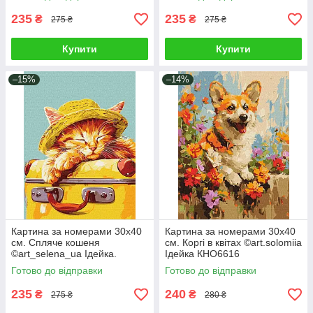
235
235
₴
₴
275 ₴
275 ₴
Купити
Купити
–15%
–14%
Картина за номерами 30х40
Картина за номерами 30х40
см. Спляче кошеня
см. Коргі в квітах ©art.solomiia
©art_selena_ua Ідейка.
Ідейка КНО6616
KHO6612
Готово до відправки
Готово до відправки
235
240
₴
₴
275 ₴
280 ₴