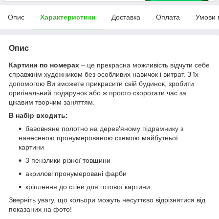
Опис
Характеристики
Доставка
Оплата
Умови 
Опис
Картини по номерах
– це прекрасна можливість відчути себе
справжнім художником без особливих навичок і витрат. З їх
допомогою Ви зможете прикрасити свій будинок, зробити
оригінальний подарунок або ж просто скоротати час за
цікавим творчим заняттям.
В набір входить:
бавовняне полотно на дерев'яному підрамнику з
нанесеною пронумерованою схемою майбутньої
картини
3 пензлики різної товщини
акрилові пронумеровані фарби
кріплення до стіни для готової картини
Зверніть увагу, що кольори можуть несуттєво відрізнятися від
показаних на фото!