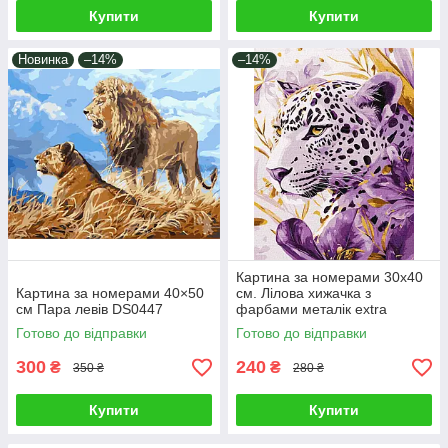
Купити
Купити
Новинка
–14%
–14%
Картина за номерами 30х40
Картина за номерами 40×50
см. Лілова хижачка з
см Пара левів DS0447
фарбами металік extra
Ідейка. KHO6728
Готово до відправки
Готово до відправки
300
240
₴
₴
350 ₴
280 ₴
Купити
Купити