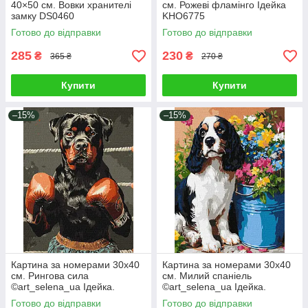
40×50 см. Вовки хранителі
см. Рожеві фламінго Ідейка
замку DS0460
KHO6775
Готово до відправки
Готово до відправки
285
230
₴
₴
365 ₴
270 ₴
Купити
Купити
–15%
–15%
Картина за номерами 30х40
Картина за номерами 30х40
см. Рингова сила
см. Милий спаніель
©art_selena_ua Ідейка.
©art_selena_ua Ідейка.
KHO6647
KHO6672
Готово до відправки
Готово до відправки