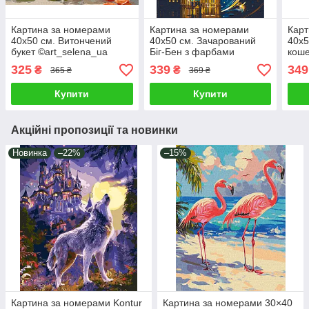
Картина за номерами
Картина за номерами
Карт
40х50 см. Витончений
40х50 см. Зачарований
40х5
букет ©art_selena_ua
Біг-Бен з фарбами
коше
Ідейка КНО3251
металік. Brushme
LW3
325
339
349
₴
₴
365 ₴
369 ₴
Купити
Купити
Акційні пропозиції та новинки
Новинка
–22%
–15%
Картина за номерами Kontur
Картина за номерами 30×40