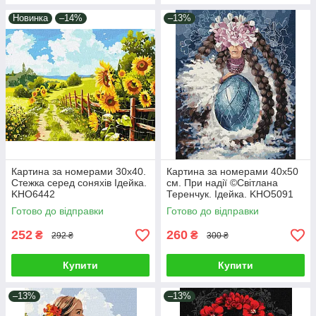
Новинка
–14%
–13%
Картина за номерами 30х40.
Картина за номерами 40х50
Стежка серед соняхів Ідейка.
см. При надії ©Світлана
KHO6442
Теренчук. Ідейка. KHO5091
Готово до відправки
Готово до відправки
252
260
₴
₴
292 ₴
300 ₴
Купити
Купити
–13%
–13%