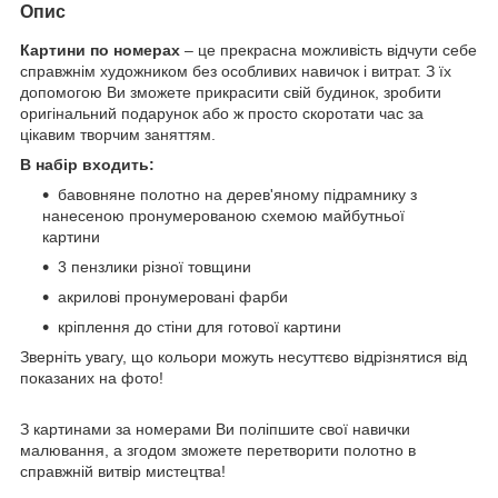
Опис
Картини по номерах
– це прекрасна можливість відчути себе
справжнім художником без особливих навичок і витрат. З їх
допомогою Ви зможете прикрасити свій будинок, зробити
оригінальний подарунок або ж просто скоротати час за
цікавим творчим заняттям.
В набір входить:
бавовняне полотно на дерев'яному підрамнику з
нанесеною пронумерованою схемою майбутньої
картини
3 пензлики різної товщини
акрилові пронумеровані фарби
кріплення до стіни для готової картини
Зверніть увагу, що кольори можуть несуттєво відрізнятися від
показаних на фото!
З картинами за номерами Ви поліпшите свої навички
малювання, а згодом зможете перетворити полотно в
справжній витвір мистецтва!