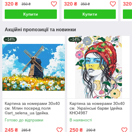
Brushme
Brushme 3428
Bru
320
320
320
₴
₴
350 ₴
350 ₴
Купити
Купити
Акційні пропозиції та новинки
–14%
–14%
Картина за номерами 30х40
Картина за номерами 30х40
см. Млин посеред поля
см. Українські барви Ідейка
©art_selena_ua Ідейка.
КНО4987
KHO6399
Готово до відправки
В наявності
245
250
₴
₴
285 ₴
290 ₴