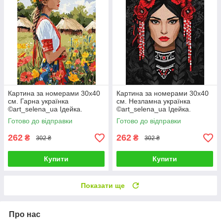
Картина за номерами 30х40
Картина за номерами 30х40
см. Гарна українка
см. Незламна українка
©art_selena_ua Ідейка.
©art_selena_ua Ідейка.
KHO8485
KHO8604
Готово до відправки
Готово до відправки
262
262
₴
₴
302 ₴
302 ₴
Купити
Купити
Показати ще
Про нас