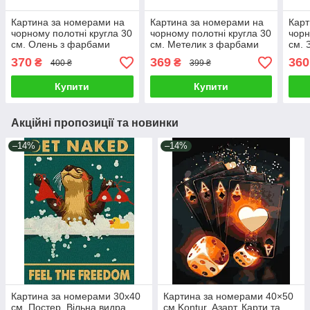
Картина за номерами на
Картина за номерами на
Карт
чорному полотні кругла 30
чорному полотні кругла 30
чорн
см. Олень з фарбами
см. Метелик з фарбами
см. 
металік Brushme
металік Brushme
з фа
370
369
360
₴
₴
400 ₴
399 ₴
RCB00113M
RCB00117M
Bru
Купити
Купити
Акційні пропозиції та новинки
–14%
–14%
Картина за номерами 30х40
Картина за номерами 40×50
см. Постер. Вільна видра
см Kontur. Азарт. Карти та