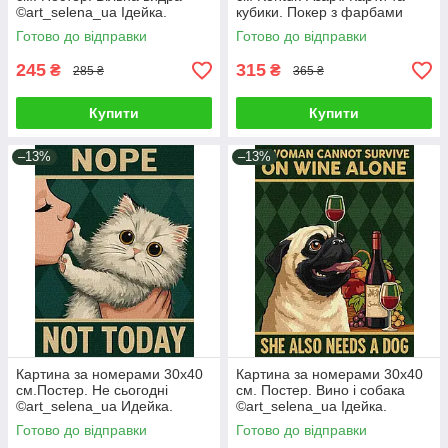
©art_selena_ua Ідейка.
кубики. Покер з фарбами
KHO6801
металік DS0666
Готово до відправки
Готово до відправки
245
315
₴
₴
285 ₴
365 ₴
Купити
Купити
–13%
–13%
Картина за номерами 30х40
Картина за номерами 30х40
см.Постер. Не сьогодні
см. Постер. Вино і собака
©art_selena_ua Идейка.
©art_selena_ua Ідейка.
KHO6802
KHO6809
Готово до відправки
Готово до відправки