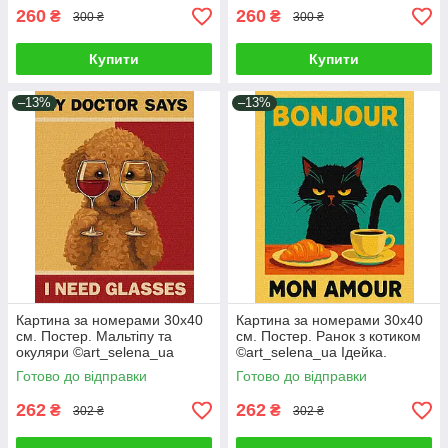
260
260
₴
₴
300 ₴
300 ₴
Купити
Купити
–13%
–13%
Картина за номерами 30х40
Картина за номерами 30х40
см. Постер. Мальтіпу та
см. Постер. Ранок з котиком
окуляри ©art_selena_ua
©art_selena_ua Ідейка.
Ідейка. KHO6803
KHO6787
Готово до відправки
Готово до відправки
262
262
₴
₴
302 ₴
302 ₴