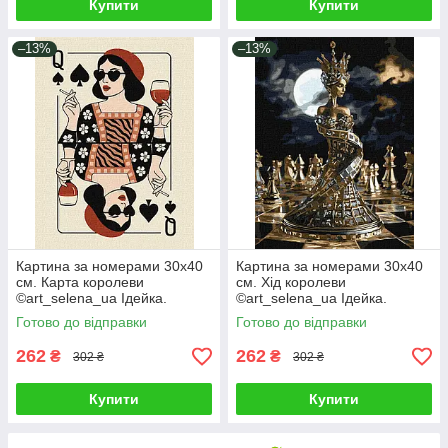
Купити
Купити
–13%
–13%
Картина за номерами 30х40
Картина за номерами 30х40
см. Карта королеви
см. Хід королеви
©art_selena_ua Ідейка.
©art_selena_ua Ідейка.
KHO5205
KHO8560
Готово до відправки
Готово до відправки
262
262
₴
₴
302 ₴
302 ₴
Купити
Купити