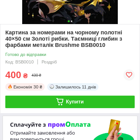
Картина за номерами на чорному полотні
40×50 см Золоті рибки. Таємниці глибин з
фарбами металік Brushme BSB0010
Готово до відправки
Код: BSB0010
Роздріб
400
₴
430 ₴
Економія
30 ₴
Залишилось
11 днів
Купити