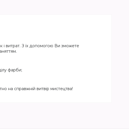
 і витрат. З їх допомогою Ви зможете
аняттям.
ілу фарби;
но на справжній витвір мистецтва!