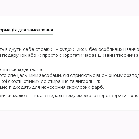
ормація для замовлення
ть відчути себе справжнім художником без особливих навичок
 подарунок або ж просто скоротати час за цікавим творчим з
ні і складається з:
ого спеціальними засобами, які сприяють рівномірному розпод
кої якості, стійких до стирання та вигоряння;
еально підходять для нанесення акрилових фарб.
вички малювання, а в подальшому зможете перетворити полот