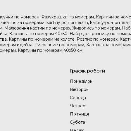
исунки по номерам, Разукрашки по номерам, Картини за номе
ювання за номерами, kartiny po nomeram, kartiny-po-nomeram
м, Малювання картин по номерах, Живопись по номерам, На
дейка, Картины по номерам 40х50, Набір для розпису по номе
тва, Картины по номерам на холсте, Розпис по номерах, Карт
номерам идейка, Рисование по номерам, Картина за номерами
номерам, Картины по номерам 40х50 см
Графік роботи
Понеділок
Вівторок
Середа
Четвер
Пʼятниця
Субота
Неділя