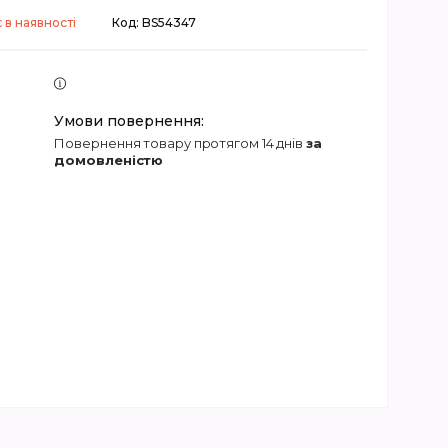
 в наявності
Код:
BS54347
повернення товару протягом 14 днів
за
домовленістю