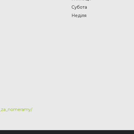
Субота
Неділя
y_za_nomeramy/