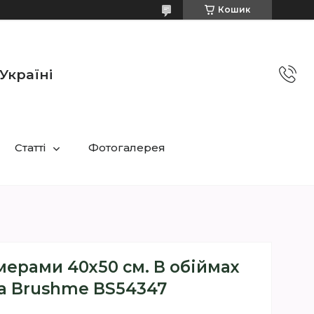
Кошик
Україні
Статті
Фотогалерея
мерами 40х50 см. В обіймах
а Brushme BS54347