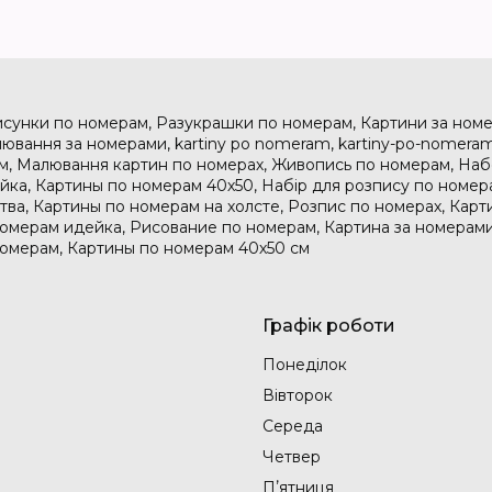
исунки по номерам, Разукрашки по номерам, Картини за номе
ювання за номерами, kartiny po nomeram, kartiny-po-nomeram
м, Малювання картин по номерах, Живопись по номерам, На
дейка, Картины по номерам 40х50, Набір для розпису по номе
тва, Картины по номерам на холсте, Розпис по номерах, Карт
номерам идейка, Рисование по номерам, Картина за номерами
номерам, Картины по номерам 40х50 см
Графік роботи
Понеділок
Вівторок
Середа
Четвер
Пʼятниця