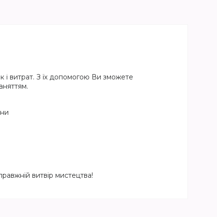
 і витрат. З їх допомогою Ви зможете
аняттям.
ини
равжній витвір мистецтва!