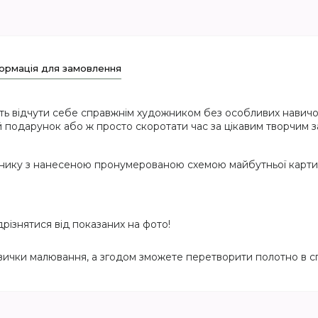
ормація для замовлення
ть відчути себе справжнім художником без особливих навичок
 подарунок або ж просто скоротати час за цікавим творчим з
мнику з нанесеною пронумерованою схемою майбутньої карт
дрізнятися від показаних на фото!
вички малювання, а згодом зможете перетворити полотно в сп