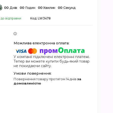
0
0
Днів
0
0
Годин
0
0
Хвилин
0
0
Секунд
 до відправки
Код:
LW3478
У компанії підключені електронні платежі.
Тепер ви можете купити будь-який товар
не покидаючи сайту.
повернення товару протягом 14 днів
за
домовленістю