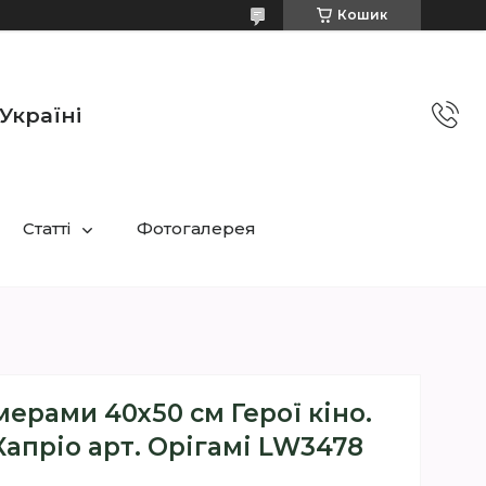
Кошик
Україні
Статті
Фотогалерея
ерами 40х50 см Герої кіно.
апріо арт. Орігамі LW3478