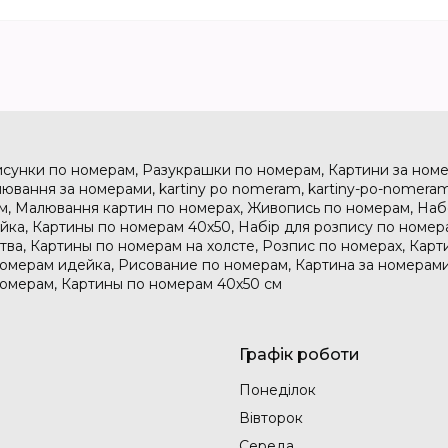
исунки по номерам, Разукрашки по номерам, Картини за номе
ювання за номерами, kartiny po nomeram, kartiny-po-nomeram
м, Малювання картин по номерах, Живопись по номерам, На
дейка, Картины по номерам 40х50, Набір для розпису по номе
тва, Картины по номерам на холсте, Розпис по номерах, Карт
номерам идейка, Рисование по номерам, Картина за номерами
номерам, Картины по номерам 40х50 см
Графік роботи
Понеділок
Вівторок
Середа