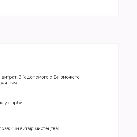
 витрат. З їх допомогою Ви зможете
аняттям.
ілу фарби;
равжній витвір мистецтва!