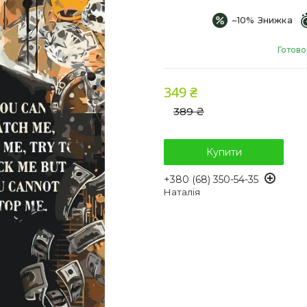
–10%
Готово
349 ₴
389 ₴
Купити
+380 (68) 350-54-35
Наталія