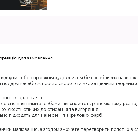
ормація для замовлення
 відчути себе справжнім художником без особливих навичок і
 подарунок або ж просто скоротати час за цікавим творчим з
ні і складається з:
ого спеціальними засобами, які сприяють рівномірному розпод
кої якості, стійких до стирання та вигоряння;
еально підходять для нанесення акрилових фарб.
вички малювання, а згодом зможете перетворити полотно в сп