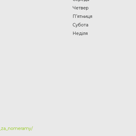
Четвер
Пʼятниця
Субота
Неділя
y_za_nomeramy/