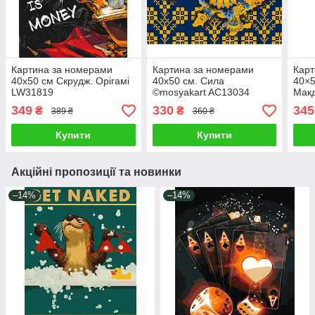
Картина за номерами
Картина за номерами
Карт
40х50 см Скрудж. Орігамі
40х50 см. Сила
40×5
LW31819
©mosyakart AC13034
Мак
мета
349
330
345
₴
₴
389 ₴
360 ₴
Купити
Купити
Акційні пропозиції та новинки
–14%
–14%