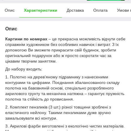
Опис
Характеристики
Доставка
Оплата
Умови 
Опис
Картини по номерах
– це прекрасна можливість відчути себе
справжнім художником без особливих навичок і витрат. З їх
допомогою Ви зможете прикрасити свій будинок, зробити
оригінальний подарунок або ж просто скоротати час за
цікавим творчим заняттям.
До набору входить:
1. Полотно на дерев'яному підрамнику з нанесеними
контурами та цифрами. Поєднання збалансованого складу
полотна на бавовняній основі, спеціально розробленого
акрилового грунту та механічна натяжна – гарантує пружність
полотна та стійкість до провисання.
2. Комплект пензликів (3 шт.) різної товщини зроблені з
еластичного нейлону. Такими пензликами дуже зручно
замальовувати всі контури.
3. Акрилові фарби виготовлені з екологічно чистих матеріалів.