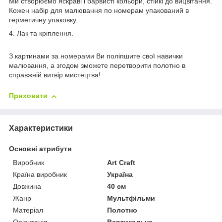
Ми створюємо яскраві і барвисті кольори, стійкі до вицвітання.
Кожен набір для малювання по номерам упакований в
герметичну упаковку.
4. Лак та кріплення.
З картинами за номерами Ви поліпшите свої навички
малювання, а згодом зможете перетворити полотно в
справжній витвір мистецтва!
Приховати
Характеристики
Основні атрибути
Виробник
Art Craft
Країна виробник
Україна
Довжина
40 см
Жанр
Мультфільми
Матеріал
Полотно