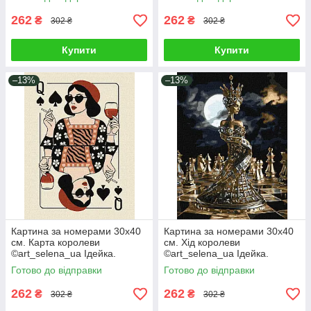
262
262
₴
₴
302 ₴
302 ₴
Купити
Купити
–13%
–13%
Картина за номерами 30х40
Картина за номерами 30х40
см. Карта королеви
см. Хід королеви
©art_selena_ua Ідейка.
©art_selena_ua Ідейка.
KHO5205
KHO8560
Готово до відправки
Готово до відправки
262
262
₴
₴
302 ₴
302 ₴