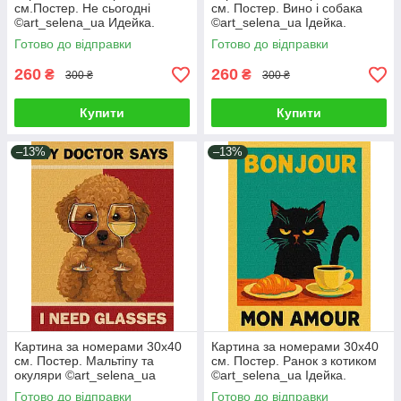
см.Постер. Не сьогодні
см. Постер. Вино і собака
©art_selena_ua Идейка.
©art_selena_ua Ідейка.
KHO6802
KHO6809
Готово до відправки
Готово до відправки
260
260
₴
₴
300 ₴
300 ₴
Купити
Купити
–13%
–13%
Картина за номерами 30х40
Картина за номерами 30х40
см. Постер. Мальтіпу та
см. Постер. Ранок з котиком
окуляри ©art_selena_ua
©art_selena_ua Ідейка.
Ідейка. KHO6803
KHO6787
Готово до відправки
Готово до відправки