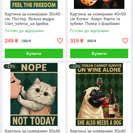
Картина за номерами 30х40
Картина за номерами 40×50
см. Постер. Вільна видра
см Kontur. Азарт. Карти та
©art_selena_ua Ідейка.
кубики. Покер з фарбами
KHO6801
металік DS0666
Готово до відправки
Готово до відправки
245
315
₴
₴
285 ₴
365 ₴
Купити
Купити
–13%
–13%
Картина за номерами 30х40
Картина за номерами 30х40