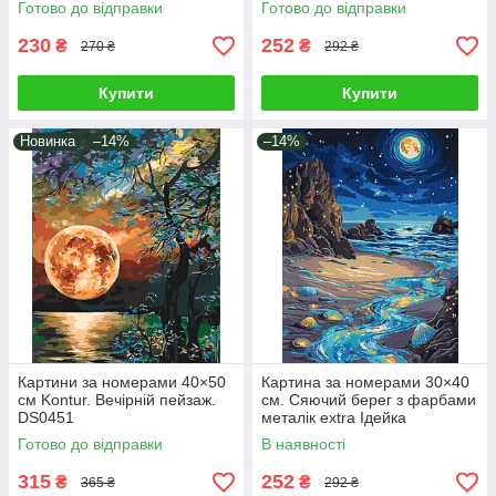
Готово до відправки
Готово до відправки
230
252
₴
₴
270 ₴
292 ₴
Купити
Купити
Новинка
–14%
–14%
Картини за номерами 40×50
Картина за номерами 30×40
см Kontur. Вечірній пейзаж.
см. Сяючий берег з фарбами
DS0451
металік extra Ідейка
KHO6387
Готово до відправки
В наявності
315
252
₴
₴
365 ₴
292 ₴