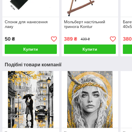
Спонж для нанесення
Мольберт настільний
Баге
лаку
тринога Kontur
40х5
50
389
380
₴
₴
439 ₴
Купити
Купити
Подібні товари компанії