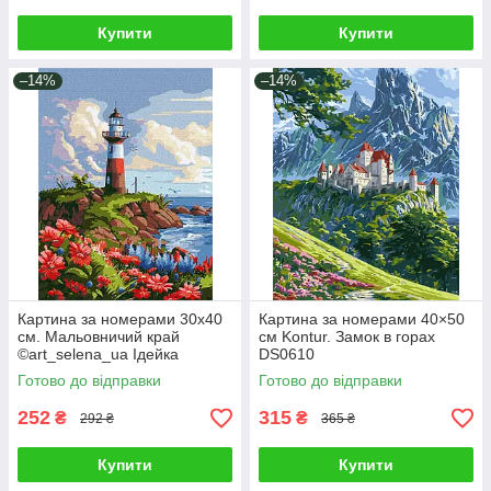
Купити
Купити
–14%
–14%
Картина за номерами 30х40
Картина за номерами 40×50
см. Мальовничий край
см Kontur. Замок в горах
©art_selena_ua Ідейка
DS0610
КНО2790
Готово до відправки
Готово до відправки
252
315
₴
₴
292 ₴
365 ₴
Купити
Купити