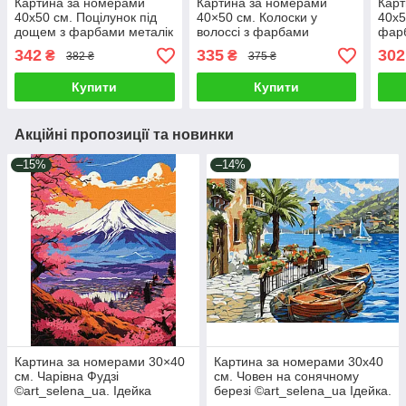
Картина за номерами
Картина за номерами
Карт
40х50 см. Поцілунок під
40×50 см. Колоски у
40х5
дощем з фарбами металік
волоссі з фарбами
фарб
©victoria_art Ідейка.
металік extra Ідейка
©art
342
335
302
₴
₴
382 ₴
375 ₴
KHO8542
KHO8558
KHO
Купити
Купити
Акційні пропозиції та новинки
–15%
–14%
Картина за номерами 30×40
Картина за номерами 30х40
см. Чарівна Фудзі
см. Човен на сонячному
©art_selena_ua. Ідейка
березі ©art_selena_ua Ідейка.
КНО2900
KHO6466