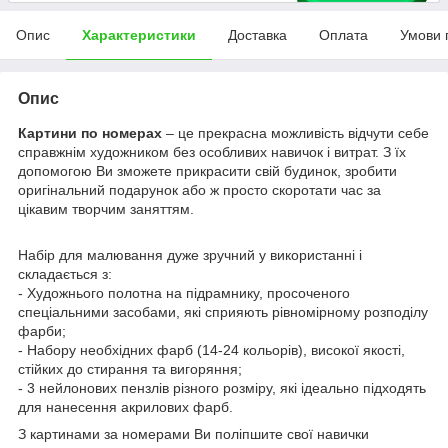
Опис
Характеристики
Доставка
Оплата
Умови 
Опис
Картини по номерах
– це прекрасна можливість відчути себе
справжнім художником без особливих навичок і витрат. З їх
допомогою Ви зможете прикрасити свій будинок, зробити
оригінальний подарунок або ж просто скоротати час за
цікавим творчим заняттям.
Набір для малювання дуже зручний у використанні і
складається з:
- Художнього полотна на підрамнику, просоченого
спеціальними засобами, які сприяють рівномірному розподілу
фарби;
- Набору необхідних фарб (14-24 кольорів), високої якості,
стійких до стирання та вигоряння;
- 3 нейлонових пензлів різного розміру, які ідеально підходять
для нанесення акрилових фарб.
З картинами за номерами Ви поліпшите свої навички