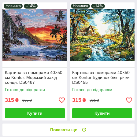
Новинка
–14%
Новинка
–14%
Картина за номерами 40×50
Картина за номерами 40×50
см Kontur. Морський захід
см Kontur Будинок біля річки
сонця. DS0487
DS0455
Готово до відправки
Готово до відправки
315
315
₴
₴
365 ₴
365 ₴
Купити
Купити
Показати ще