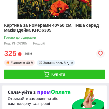
Картина за номерами 40×50 см. Тиша серед
маків Ідейка KHO6385
Готово до відправки
Код: KHO6385
Роздріб
325
₴
365 ₴
Економія
40 ₴
Залишилось
8 днів
Купити