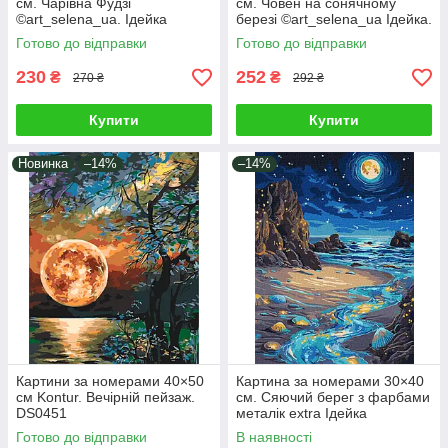
см. Чарівна Фудзі
см. Човен на сонячному
©art_selena_ua. Ідейка
березі ©art_selena_ua Ідейка.
КНО2900
KHO6466
Готово до відправки
Готово до відправки
230
252
₴
₴
270 ₴
292 ₴
Купити
Купити
Новинка
–14%
–14%
Картини за номерами 40×50
Картина за номерами 30×40
см Kontur. Вечірній пейзаж.
см. Сяючий берег з фарбами
DS0451
металік extra Ідейка
KHO6387
Готово до відправки
В наявності