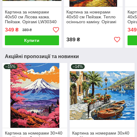
Картина за номерами
Картина за номерами
Карт
40х50 см Лісова казка.
40х50 см Пейзаж. Тепло
40х5
Пейзаж. Орігамі LW30340
осіннього каміну. Орігамі
Оріг
LW3518
349
349
₴
389 ₴
389
₴
Купити
Акційні пропозиції та новинки
–15%
–14%
Картина за номерами 30×40
Картина за номерами 30х40