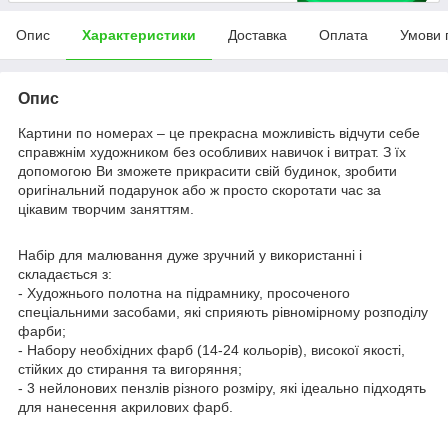
Опис
Характеристики
Доставка
Оплата
Умови 
Опис
Картини по номерах – це прекрасна можливість відчути себе
справжнім художником без особливих навичок і витрат. З їх
допомогою Ви зможете прикрасити свій будинок, зробити
оригінальний подарунок або ж просто скоротати час за
цікавим творчим заняттям.
Набір для малювання дуже зручний у використанні і
складається з:
- Художнього полотна на підрамнику, просоченого
спеціальними засобами, які сприяють рівномірному розподілу
фарби;
- Набору необхідних фарб (14-24 кольорів), високої якості,
стійких до стирання та вигоряння;
- 3 нейлонових пензлів різного розміру, які ідеально підходять
для нанесення акрилових фарб.