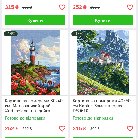
315
252
₴
₴
365 ₴
292 ₴
Купити
Купити
–14%
–14%
Картина за номерами 30х40
Картина за номерами 40×50
см. Мальовничий край
см Kontur. Замок в горах
©art_selena_ua Ідейка
DS0610
КНО2790
Готово до відправки
Готово до відправки
252
315
₴
₴
292 ₴
365 ₴