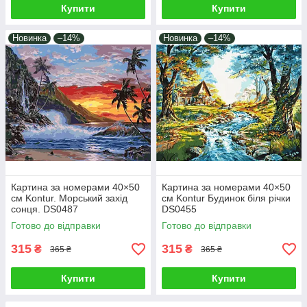
Купити
Купити
Новинка
–14%
Новинка
–14%
Картина за номерами 40×50
Картина за номерами 40×50
см Kontur. Морський захід
см Kontur Будинок біля річки
сонця. DS0487
DS0455
Готово до відправки
Готово до відправки
315
315
₴
₴
365 ₴
365 ₴
Купити
Купити