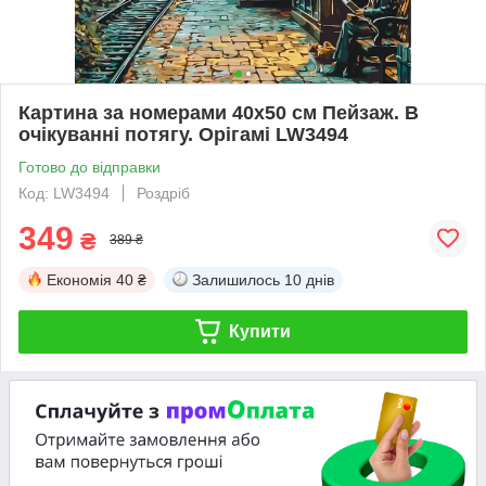
Картина за номерами 40х50 см Пейзаж. В
очікуванні потягу. Орігамі LW3494
Готово до відправки
Код: LW3494
Роздріб
349
₴
389 ₴
Економія
40 ₴
Залишилось
10 днів
Купити