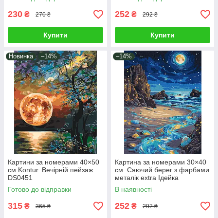
230
252
₴
₴
270 ₴
292 ₴
Купити
Купити
Новинка
–14%
–14%
Картини за номерами 40×50
Картина за номерами 30×40
см Kontur. Вечірній пейзаж.
см. Сяючий берег з фарбами
DS0451
металік extra Ідейка
KHO6387
Готово до відправки
В наявності
315
252
₴
₴
365 ₴
292 ₴