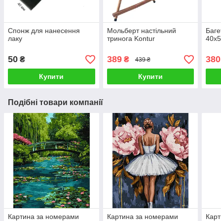
Спонж для нанесення
Мольберт настільний
Баге
лаку
тринога Kontur
40х5
50
389
380
₴
₴
439 ₴
Купити
Купити
Подібні товари компанії
Картина за номерами
Картина за номерами
Карт