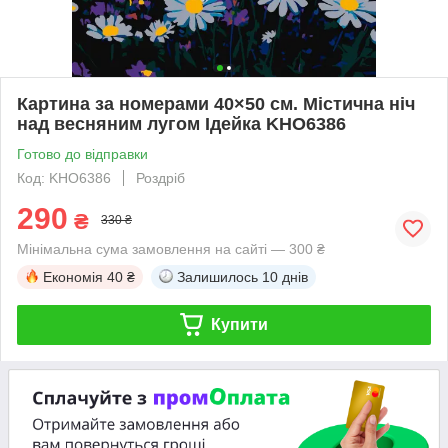
Картина за номерами 40×50 см. Містична ніч
над весняним лугом Ідейка KHO6386
Готово до відправки
Код: KHO6386
Роздріб
290
₴
330 ₴
Мінімальна сума замовлення на сайті — 300 ₴
Економія
40 ₴
Залишилось
10 днів
Купити