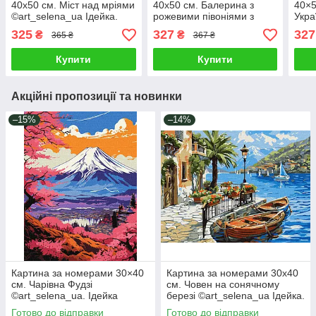
40х50 см. Міст над мріями
40х50 см. Балерина з
40×5
©art_selena_ua Ідейка.
рожевими півоніями з
Укра
KHO6475
фарбами металік extra
Іде
325
327
327
₴
₴
365 ₴
367 ₴
©art_selena_ua Ідейка
KHO8662
Купити
Купити
Акційні пропозиції та новинки
–15%
–14%
Картина за номерами 30×40
Картина за номерами 30х40
см. Чарівна Фудзі
см. Човен на сонячному
©art_selena_ua. Ідейка
березі ©art_selena_ua Ідейка.
КНО2900
KHO6466
Готово до відправки
Готово до відправки