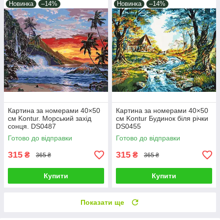
Новинка
–14%
Новинка
–14%
Картина за номерами 40×50
Картина за номерами 40×50
см Kontur. Морський захід
см Kontur Будинок біля річки
сонця. DS0487
DS0455
Готово до відправки
Готово до відправки
315
315
₴
₴
365 ₴
365 ₴
Купити
Купити
Показати ще