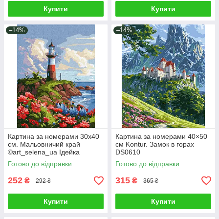
Купити
Купити
–14%
–14%
Картина за номерами 30х40
Картина за номерами 40×50
см. Мальовничий край
см Kontur. Замок в горах
©art_selena_ua Ідейка
DS0610
КНО2790
Готово до відправки
Готово до відправки
252
315
₴
₴
292 ₴
365 ₴
Купити
Купити