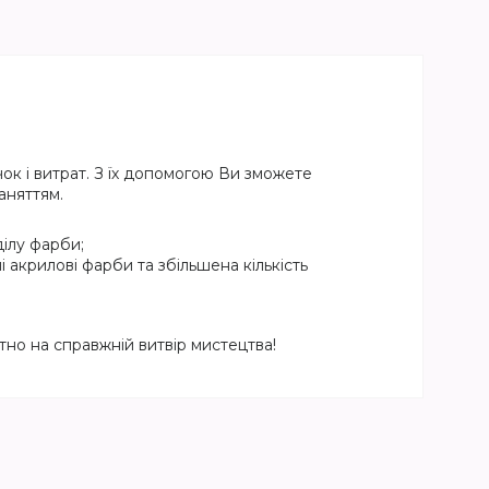
к і витрат. З їх допомогою Ви зможете
аняттям.
ілу фарби;
і акрилові фарби та збільшена кількість
но на справжній витвір мистецтва!