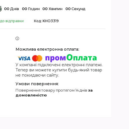
0
0
Днів
0
0
Годин
0
0
Хвилин
0
0
Секунд
 до відправки
Код:
KHO3319
У компанії підключені електронні платежі.
Тепер ви можете купити будь-який товар
не покидаючи сайту.
повернення товару протягом 14 днів
за
домовленістю