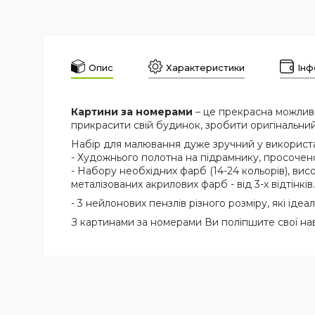
Опис
Характеристики
Інф
Картини за номерами
– це прекрасна можливі
прикрасити свій будинок, зробити оригінальний
Набір для малювання дуже зручний у використан
- Художнього полотна на підрамнику, просочен
- Набору необхідних фарб (14-24 кольорів), висо
металізованих акрилових фарб - від 3-х відтінків.
- 3 нейлонових пензлів різного розміру, які ід
З картинами за номерами Ви поліпшите свої на