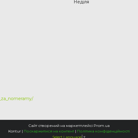
Неділя
y_za_nomeramy/
Сайт створений на маркетплейсі
Prom.ua
Kontur |
Поскаржитися на контент
|
Політика конфіденційності
Select Language
▼