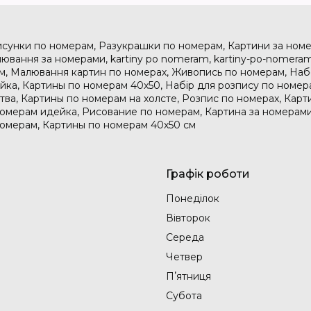
исунки по номерам, Разукрашки по номерам, Картини за номе
ювання за номерами, kartiny po nomeram, kartiny-po-nomeram
м, Малювання картин по номерах, Живопись по номерам, На
дейка, Картины по номерам 40х50, Набір для розпису по номе
тва, Картины по номерам на холсте, Розпис по номерах, Карт
номерам идейка, Рисование по номерам, Картина за номерами
номерам, Картины по номерам 40х50 см
Графік роботи
Понеділок
Вівторок
Середа
Четвер
Пʼятниця
Субота