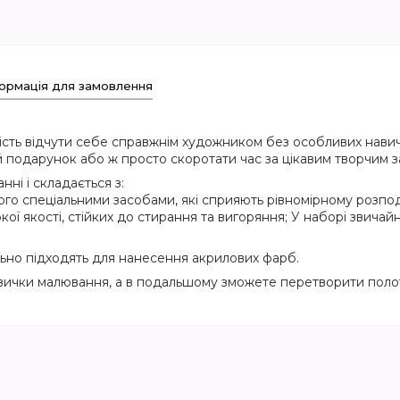
ормація для замовлення
сть відчути себе справжнім художником без особливих навичо
 подарунок або ж просто скоротати час за цікавим творчим з
ні і складається з:
ого спеціальними засобами, які сприяють рівномірному розпод
кої якості, стійких до стирання та вигоряння; У наборі звичайн
еально підходять для нанесення акрилових фарб.
вички малювання, а в подальшому зможете перетворити полот