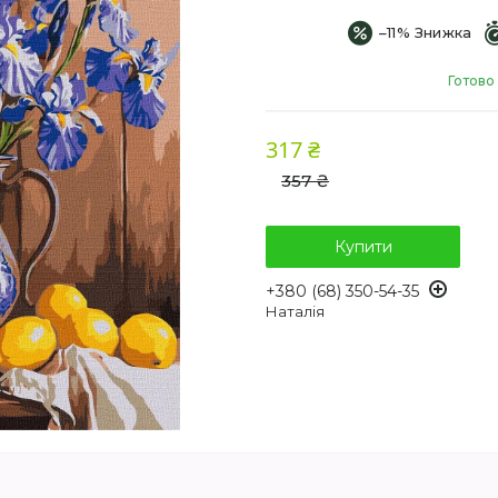
–11%
Готово
317 ₴
357 ₴
Купити
+380 (68) 350-54-35
Наталія