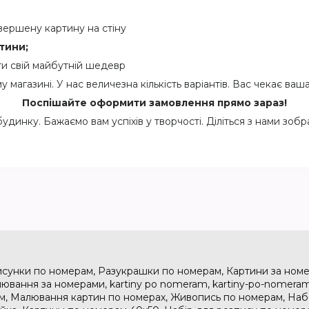
авершену картину на стіну
тини;
ти свій майбутній шедевр
агазині. У нас величезна кількість варіантів. Вас чекає ваш
Поспішайте оформити замовлення прямо зараз!
динку. Бажаємо вам успіхів у творчості. Діліться з нами зо
исунки по номерам, Разукрашки по номерам, Картини за номе
ювання за номерами, kartiny po nomeram, kartiny-po-nomeram
м, Малювання картин по номерах, Живопись по номерам, На