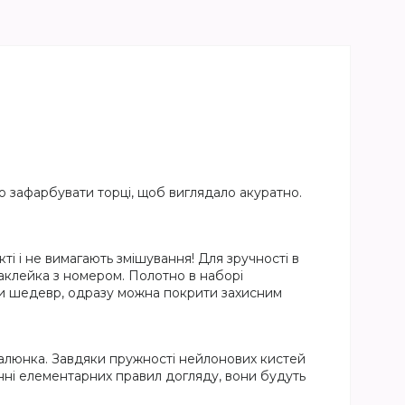
 зафарбувати торці, щоб виглядало акуратно.
ті і не вимагають змішування! Для зручності в
наклейка з номером. Полотно в наборі
и шедевр, одразу можна покрити захисним
 малюнка. Завдяки пружності нейлонових кистей
анні елементарних правил догляду, вони будуть