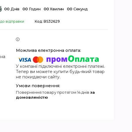
0
0
Днів
0
0
Годин
0
0
Хвилин
0
0
Секунд
 до відправки
Код:
BS32629
 на
У компанії підключені електронні платежі.
Тепер ви можете купити будь-який товар
не покидаючи сайту.
повернення товару протягом 14 днів
за
домовленістю