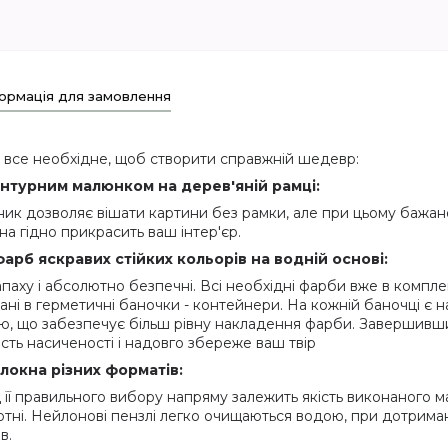
ормація для замовлення
 все необхідне, щоб створити справжній шедевр:
нтурним малюнком на дерев'яній рамці:
ик дозволяє вішати картини без рамки, але при цьому бажано
на гідно прикрасить ваш інтер'єр.
рб яскравих стійких кольорів на водній основі:
паху і абсолютно безпечні. Всі необхідні фарби вже в комплек
ані в герметичні баночки - контейнери. На кожній баночці є 
, що забезпечує більш рівну накладення фарби. Завершивш
сть насиченості і надовго збереже ваш твір
олокна
різних форматів
:
д її правильного вибору напряму залежить якість виконаного
полотні. Нейлонові пензлі легко очищаються водою, при дотрим
в.