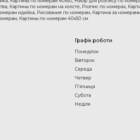
дейка, Картины по номерам 40х50, Набір для розпису по номе
тва, Картины по номерам на холсте, Розпис по номерах, Карт
номерам идейка, Рисование по номерам, Картина за номерами
номерам, Картины по номерам 40х50 см
Графік роботи
Понеділок
Вівторок
Середа
Четвер
Пʼятниця
Субота
Неділя