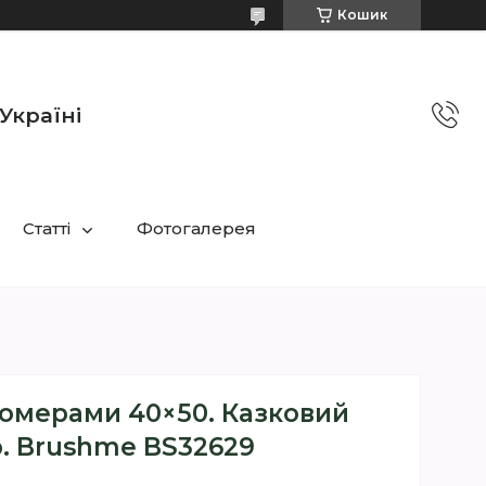
Кошик
Україні
Статті
Фотогалерея
номерами 40×50. Казковий
р. Brushme BS32629