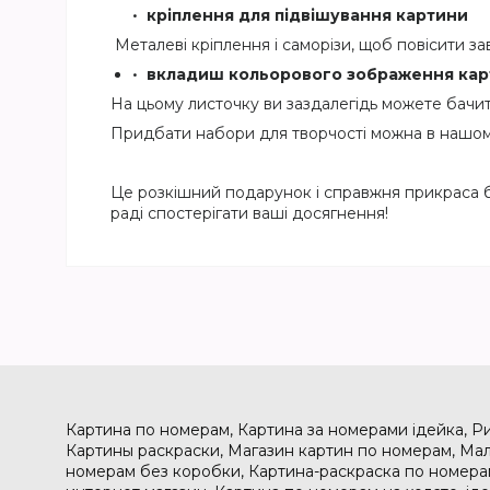
кріплення для підвішування картини
Металеві кріплення і саморізи, щоб повісити з
вкладиш кольорового зображення кар
На цьому листочку ви заздалегідь можете бачи
Придбати набори для творчості можна в нашому м
Це розкішний подарунок і справжня прикраса бу
раді спостерігати ваші досягнення!
Картина по номерам, Картина за номерами ідейка, Р
Картины раскраски, Магазин картин по номерам, Мал
номерам без коробки, Картина-раскраска по номера