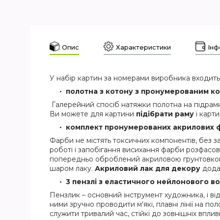
Опис
Характеристики
Інф
У набір картин за номерами виробника входить
полотна
з котону з пронумерованим ко
Галерейний спосіб натяжки полотна на підрамн
Ви можете для картини
підібрати раму
і карти
комплект пронумерованих акрилових фа
Фарби не містять токсичних компонентів, без за
роботі і запобігання висихання фарби розфасов
попередньо оброблений акриловою грунтовкою
шаром лаку.
Акриловий лак для декору
дода
3 пензлі з еластичного нейлонового
в
Пензлик – основний інструмент художника, і ві
ними зручно проводити м'які, плавні лінії на 
служити тривалий час, стійкі до зовнішніх впливі