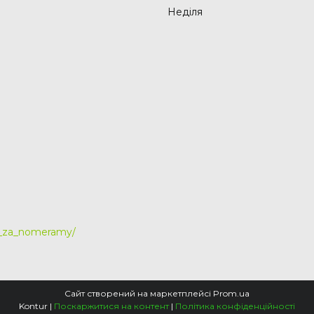
Неділя
y_za_nomeramy/
Сайт створений на маркетплейсі
Prom.ua
Kontur |
Поскаржитися на контент
|
Політика конфіденційності