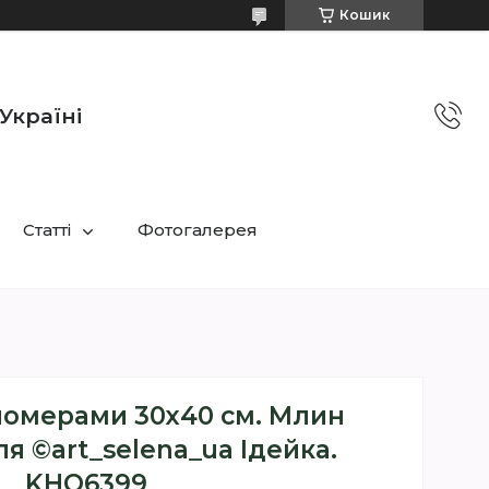
Кошик
Україні
Статті
Фотогалерея
номерами 30х40 см. Млин
я ©art_selena_ua Ідейка.
KHO6399