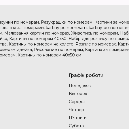
исунки по номерам, Разукрашки по номерам, Картини за номе
ювання за номерами, kartiny po nomeram, kartiny-po-nomeram
м, Малювання картин по номерах, Живопись по номерам, На
дейка, Картины по номерам 40х50, Набір для розпису по номе
тва, Картины по номерам на холсте, Розпис по номерах, Карт
номерам идейка, Рисование по номерам, Картина за номерами
номерам, Картины по номерам 40х50 см
Графік роботи
Понеділок
Вівторок
Середа
Четвер
Пʼятниця
Субота