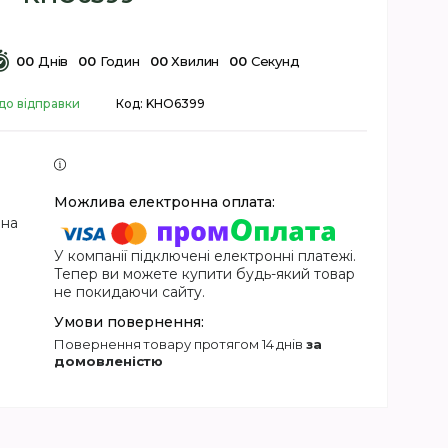
0
0
Днів
0
0
Годин
0
0
Хвилин
0
0
Секунд
до відправки
Код:
KHO6399
 на
У компанії підключені електронні платежі.
Тепер ви можете купити будь-який товар
не покидаючи сайту.
повернення товару протягом 14 днів
за
домовленістю