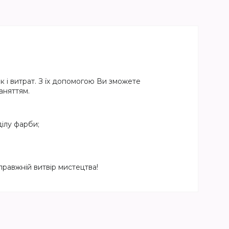
 і витрат. З їх допомогою Ви зможете
аняттям.
ілу фарби;
равжній витвір мистецтва!