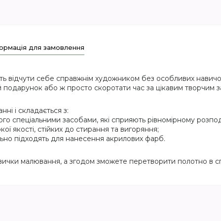
ормація для замовлення
ть відчути себе справжнім художником без особливих навичок
 подарунок або ж просто скоротати час за цікавим творчим з
ні і складається з:
ого спеціальними засобами, які сприяють рівномірному розпод
кої якості, стійких до стирання та вигоряння;
еально підходять для нанесення акрилових фарб.
вички малювання, а згодом зможете перетворити полотно в сп