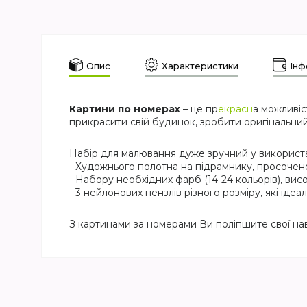
Опис
Характеристики
Інф
Картини по номерах
– це пр
екрасн
а можливіс
прикрасити свій будинок, зробити оригінальний
Набір для малювання дуже зручний у використан
- Художнього полотна на підрамнику, просочен
- Набору необхідних фарб (14-24 кольорів), висо
- 3 нейлонових пензлів різного розміру, які ід
З картинами за номерами Ви поліпшите свої на