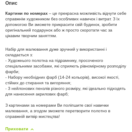
Опис
Картини по номерах
– це прекрасна можливість відчути себе
справжнім художником без особливих навичок і витрат. З їх
допомогою Ви зможете прикрасити свій будинок, зробити
оригінальний подарунок або ж просто скоротати час за
цікавим творчим заняттям.
Набір для малювання дуже зручний у використанні і
складається з:
- Художнього полотна на підрамнику, просоченого
спеціальними засобами, які сприяють рівномірному розподілу
фарби;
- Набору необхідних фарб (14-24 кольорів), високої якості,
стійких до стирання та вигоряння;
- 3 нейлонових пензлів різного розміру, які ідеально підходять
для нанесення акрилових фарб;
З картинами за номерами Ви поліпшите свої навички
малювання, а згодом зможете перетворити полотно в
справжній витвір мистецтва!
Приховати