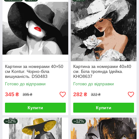
Картини за номерами 40×50
Картина за номерами 40х40
см Kontur. Чорно-біла
см. Біла троянда Ідейка.
вишуканість. DS0483
KHO8637
Готово до відправки
Готово до відправки
345
282
₴
₴
395 ₴
322 ₴
Купити
Купити
–12%
–12%