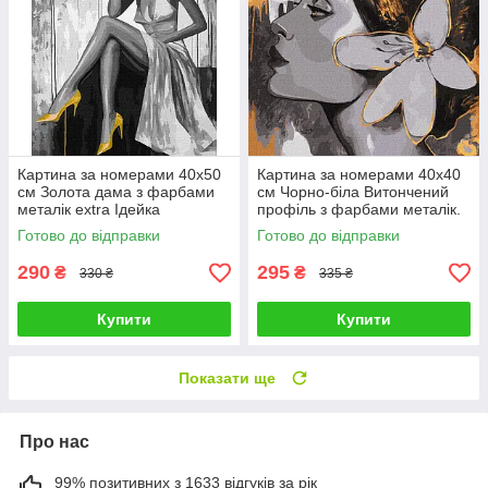
Картина за номерами 40х50
Картина за номерами 40х40
см Золота дама з фарбами
см Чорно-біла Витончений
металік extra Ідейка
профіль з фарбами металiк.
KHO8539
Ідейка. КНО4813
Готово до відправки
Готово до відправки
290
295
₴
₴
330 ₴
335 ₴
Купити
Купити
Показати ще
Про нас
99% позитивних з 1633 відгуків за рік