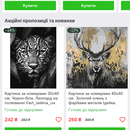
Купити
Купити
Акційні пропозиції та новинки
–14%
–13%
Картина за номерами 30х40
Картина за номерами 40х40
см. Чорно-біла. Леопард на
см. Золотий олень з
полюванні ©art_selena_ua
фарбами металік Ідейка.
Ідейка. KHO6670
KHO6725
Готово до відправки
Готово до відправки
242
260
₴
₴
282 ₴
300 ₴