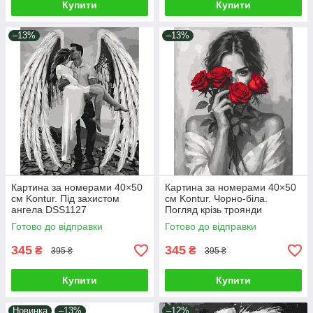
Купити
Купити
–13%
–13%
Картина за номерами 40×50
Картина за номерами 40×50
см Kontur. Під захистом
см Kontur. Чорно-біла.
ангела DSS1127
Погляд крізь троянди
DSS1128
Готово до відправки
Готово до відправки
345
345
₴
₴
395 ₴
395 ₴
Купити
Купити
Новинка
–13%
–12%