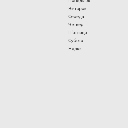
Понеділок
Вівторок
Середа
Четвер
Пʼятниця
Субота
Неділя