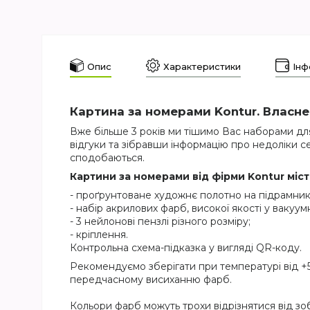
Опис
Характеристики
Інф
Картина за номерами Kontur. Власне
Вже більше 3 років ми тішимо Вас наборами для
відгуки та зібравши інформацію про недоліки се
сподобаються.
Картини за номерами від фірми Kontur міс
- проґрунтоване художнє полотно на підрамник
- набір акрилових фарб, високої якості у вакуумн
- 3 нейлонові пензлі різного розміру;
- кріплення.
Контрольна схема-підказка у вигляді QR-коду.
Рекомендуємо зберігати при температурі від +5
передчасному висиханню фарб.
Кольори фарб можуть трохи відрізнятися від зо