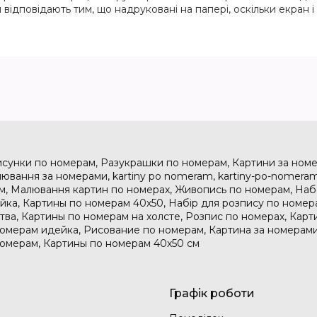
 відповідають тим, що надруковані на папері, оскільки екран 
исунки по номерам, Разукрашки по номерам, Картини за номе
ювання за номерами, kartiny po nomeram, kartiny-po-nomeram
м, Малювання картин по номерах, Живопись по номерам, На
дейка, Картины по номерам 40х50, Набір для розпису по номе
тва, Картины по номерам на холсте, Розпис по номерах, Карт
номерам идейка, Рисование по номерам, Картина за номерами
номерам, Картины по номерам 40х50 см
Графік роботи