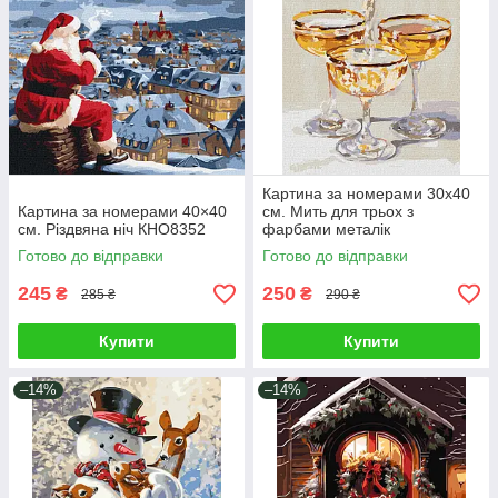
Картина за номерами 30х40
Картина за номерами 40×40
см. Мить для трьох з
см. Різдвяна ніч КHO8352
фарбами металік
©art_selena_ua Ідейка.
Готово до відправки
Готово до відправки
KHO5746
245
250
₴
₴
285 ₴
290 ₴
Купити
Купити
–14%
–14%