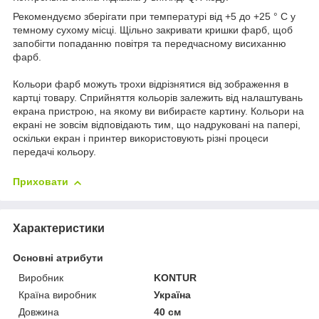
Рекомендуємо зберігати при температурі від +5 до +25 ° C у
темному сухому місці. Щільно закривати кришки фарб, щоб
запобігти попаданню повітря та передчасному висиханню
фарб.
Кольори фарб можуть трохи відрізнятися від зображення в
картці товару. Сприйняття кольорів залежить від налаштувань
екрана пристрою, на якому ви вибираєте картину. Кольори на
екрані не зовсім відповідають тим, що надруковані на папері,
оскільки екран і принтер використовують різні процеси
передачі кольору.
Приховати
Характеристики
Основні атрибути
Виробник
KONTUR
Країна виробник
Україна
Довжина
40 см