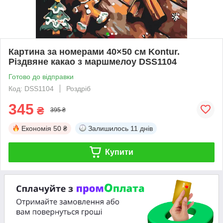
Картина за номерами 40×50 см Kontur.
Різдвяне какао з маршмелоу DSS1104
Готово до відправки
Код: DSS1104
Роздріб
345
₴
395 ₴
Економія
50 ₴
Залишилось
11 днів
Купити