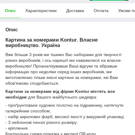
Опис
Характеристики
Доставка
Оплата
Умови п
Опис
Картина за номерами Kontur. Власне
виробництво. Україна
Вже більше 3 років ми тішимо Вас наборами для творчості
різних виробників, і ось нарешті ми наважилися на власне
виробництво! Проаналізувавши Ваші відгуки та зібравши
інформацію про недоліки серед інших виробників, ми
виготовляємо тільки якісні картини за номерами, які Вам
обов'язково сподобаються.
Картини за номерами від фірми Kontur містять все
необхідне
для Вашого майбутнього шедевра:
- проґрунтоване художнє полотно на підрамнику, натягнуте
галерейним способом;
- набір акрилових фарб, високої якості у вакуумній упаковці;
- 3 нейлонові пензлі різного розміру;
- кріплення.
Контрольна схема-підказка у вигляді QR-коду.