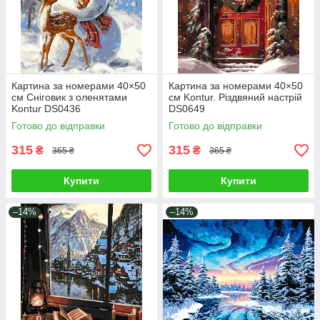
Картина за номерами 40×50
Картина за номерами 40×50
см Сніговик з оленятами
см Kontur. Різдвяний настрій
Kontur DS0436
DS0649
Готово до відправки
Готово до відправки
315
315
₴
₴
365 ₴
365 ₴
Купити
Купити
–14%
–14%