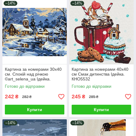
–14%
–14%
Картина за номерами 30х40
Картина за номерами 40х40
см. Спокій над річкою
см Смак дитинства Ідейка.
©art_selena_ua Ідейка.
КНО5532
KHO6425
Готово до відправки
Готово до відправки
242
245
₴
₴
282 ₴
285 ₴
Купити
Купити
–14%
–14%