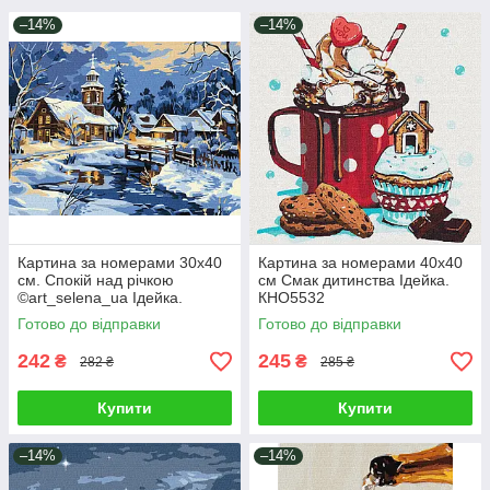
–14%
–14%
Картина за номерами 30х40
Картина за номерами 40х40
см. Спокій над річкою
см Смак дитинства Ідейка.
©art_selena_ua Ідейка.
КНО5532
KHO6425
Готово до відправки
Готово до відправки
242
245
₴
₴
282 ₴
285 ₴
Купити
Купити
–14%
–14%