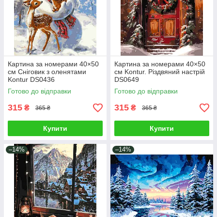
Картина за номерами 40×50
Картина за номерами 40×50
см Сніговик з оленятами
см Kontur. Різдвяний настрій
Kontur DS0436
DS0649
Готово до відправки
Готово до відправки
315
315
₴
₴
365 ₴
365 ₴
Купити
Купити
–14%
–14%