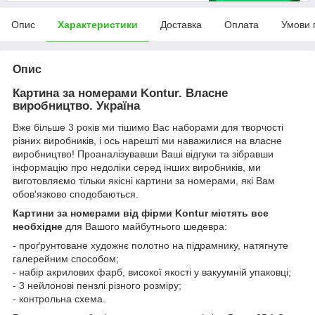
Опис
Характеристики
Доставка
Оплата
Умови 
Опис
Картина за номерами Kontur. Власне
виробництво. Україна
Вже більше 3 років ми тішимо Вас наборами для творчості
різних виробників, і ось нарешті ми наважилися на власне
виробництво! Проаналізувавши Ваші відгуки та зібравши
інформацію про недоліки серед інших виробників, ми
виготовляємо тільки якісні картини за номерами, які Вам
обов'язково сподобаються.
Картини за номерами від фірми Kontur містять все
необхідне
для Вашого майбутнього шедевра:
- проґрунтоване художнє полотно на підрамнику, натягнуте
галерейним способом;
- набір акрилових фарб, високої якості у вакуумній упаковці;
- 3 нейлонові пензлі різного розміру;
- контрольна схема.