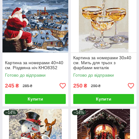
Картина за номерами 30х40
Картина за номерами 40×40
см. Мить для трьох з
см. Різдвяна ніч КHO8352
фарбами металік
©art_selena_ua Ідейка.
Готово до відправки
Готово до відправки
KHO5746
245
250
₴
₴
285 ₴
290 ₴
Купити
Купити
–14%
–14%