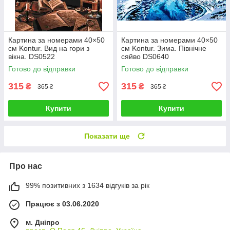
Картина за номерами 40×50
Картина за номерами 40×50
см Kontur. Вид на гори з
см Kontur. Зима. Північне
вікна. DS0522
сяйво DS0640
Готово до відправки
Готово до відправки
315
315
₴
₴
365 ₴
365 ₴
Купити
Купити
Показати ще
Про нас
99% позитивних з 1634 відгуків за рік
Працює з 03.06.2020
м. Дніпро