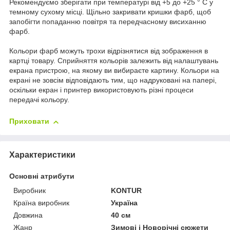
Рекомендуємо зберігати при температурі від +5 до +25 ° C у
темному сухому місці. Щільно закривати кришки фарб, щоб
запобігти попаданню повітря та передчасному висиханню
фарб.
Кольори фарб можуть трохи відрізнятися від зображення в
картці товару. Сприйняття кольорів залежить від налаштувань
екрана пристрою, на якому ви вибираєте картину. Кольори на
екрані не зовсім відповідають тим, що надруковані на папері,
оскільки екран і принтер використовують різні процеси
передачі кольору.
Приховати
Характеристики
Основні атрибути
Виробник
KONTUR
Країна виробник
Україна
Довжина
40 см
Жанр
Зимові і Новорічні сюжети