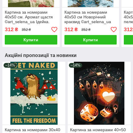
Картина за номерами
Картина за номерами
Карт
40х50 см. Аромат щастя
40х50 см Новорічний
40х5
©art_selena_ua Ідейка.
краєвид ©art_selena_ua
пелю
KHO6883
Ідейка KHO6420
Іде
312
312
312
₴
₴
352 ₴
352 ₴
Купити
Купити
Акційні пропозиції та новинки
–14%
–14%
Картина за номерами 30х40
Картина за номерами 40×50