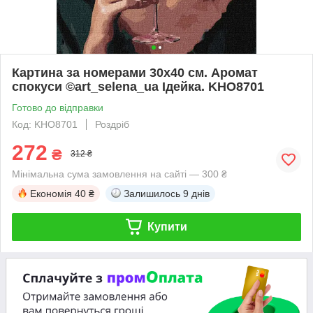
Картина за номерами 30х40 см. Аромат
спокуси ©art_selena_ua Ідейка. KHO8701
Готово до відправки
Код: KHO8701
Роздріб
272
₴
312 ₴
Мінімальна сума замовлення на сайті — 300 ₴
Економія
40 ₴
Залишилось
9 днів
Купити