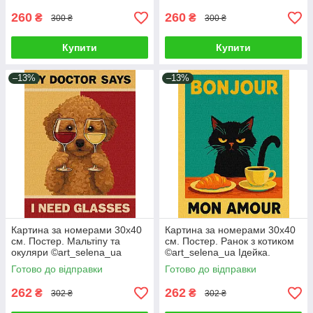
260
260
₴
₴
300 ₴
300 ₴
Купити
Купити
–13%
–13%
Картина за номерами 30х40
Картина за номерами 30х40
см. Постер. Мальтіпу та
см. Постер. Ранок з котиком
окуляри ©art_selena_ua
©art_selena_ua Ідейка.
Ідейка. KHO6803
KHO6787
Готово до відправки
Готово до відправки
262
262
₴
₴
302 ₴
302 ₴