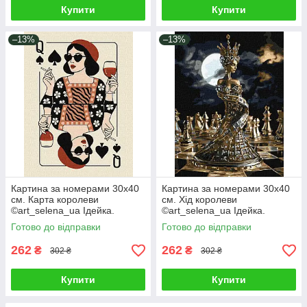
Купити
Купити
–13%
–13%
Картина за номерами 30х40
Картина за номерами 30х40
см. Карта королеви
см. Хід королеви
©art_selena_ua Ідейка.
©art_selena_ua Ідейка.
KHO5205
KHO8560
Готово до відправки
Готово до відправки
262
262
₴
₴
302 ₴
302 ₴
Купити
Купити