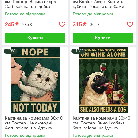
см. Постер. Вільна видра
см Kontur. Азарт. Карти та
©art_selena_ua Ідейка.
кубики. Покер з фарбами
KHO6801
металік DS0666
Готово до відправки
Готово до відправки
245
315
₴
₴
285 ₴
365 ₴
Купити
Купити
–13%
–13%
Картина за номерами 30х40
Картина за номерами 30х40
см.Постер. Не сьогодні
см. Постер. Вино і собака
©art_selena_ua Идейка.
©art_selena_ua Ідейка.
KHO6802
KHO6809
Готово до відправки
Готово до відправки