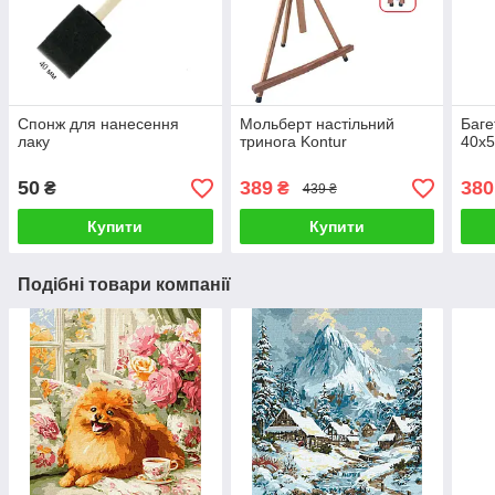
Спонж для нанесення
Мольберт настільний
Баге
лаку
тринога Kontur
40х5
50
389
380
₴
₴
439 ₴
Купити
Купити
Подібні товари компанії