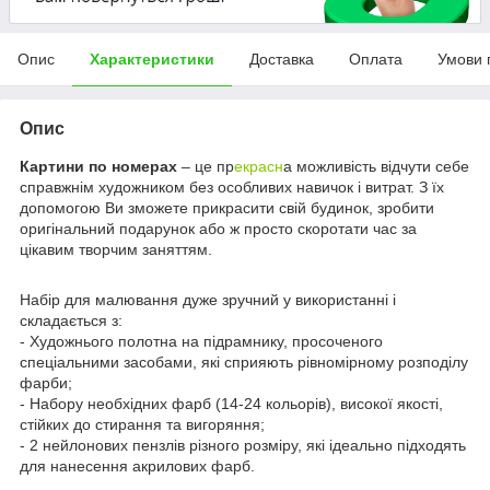
Опис
Характеристики
Доставка
Оплата
Умови 
Опис
Картини по номерах
– це пр
екрасн
а можливість відчути себе
справжнім художником без особливих навичок і витрат. З їх
допомогою Ви зможете прикрасити свій будинок, зробити
оригінальний подарунок або ж просто скоротати час за
цікавим творчим заняттям.
Набір для малювання дуже зручний у використанні і
складається з:
- Художнього полотна на підрамнику, просоченого
спеціальними засобами, які сприяють рівномірному розподілу
фарби;
- Набору необхідних фарб (14-24 кольорів), високої якості,
стійких до стирання та вигоряння;
- 2 нейлонових пензлів різного розміру, які ідеально підходять
для нанесення акрилових фарб.