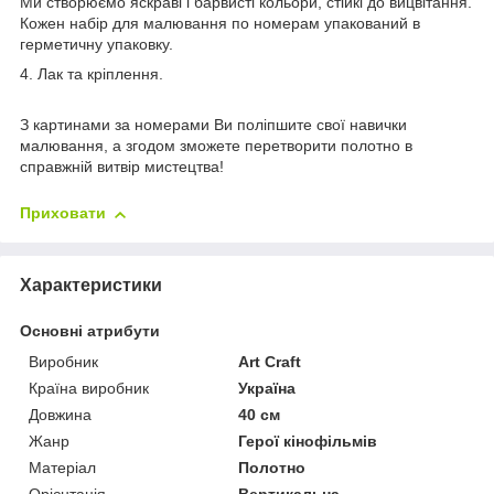
Ми створюємо яскраві і барвисті кольори, стійкі до вицвітання.
Кожен набір для малювання по номерам упакований в
герметичну упаковку.
4. Лак та кріплення.
З картинами за номерами Ви поліпшите свої навички
малювання, а згодом зможете перетворити полотно в
справжній витвір мистецтва!
Приховати
Характеристики
Основні атрибути
Виробник
Art Craft
Країна виробник
Україна
Довжина
40 см
Жанр
Герої кінофільмів
Матеріал
Полотно