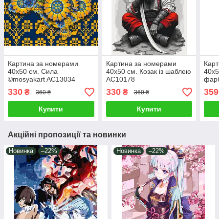
Картина за номерами
Картина за номерами
Карт
40х50 см. Сила
40х50 см. Козак із шаблею
40х5
©mosyakart AC13034
AC10178
фарб
AC1
330
330
359
₴
₴
360 ₴
360 ₴
Купити
Купити
Акційні пропозиції та новинки
Новинка
–22%
Новинка
–22%