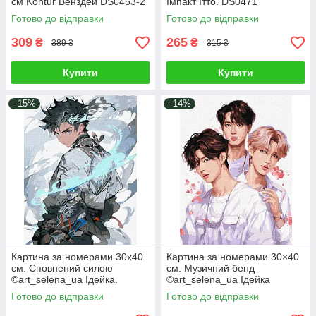
см Kontur Венздей DS0453-2
Імпакт Ітто. DS0471
Готово до відправки
Готово до відправки
309
265
₴
₴
389 ₴
315 ₴
Купити
Купити
–15%
–14%
Картина за номерами 30х40
Картина за номерами 30×40
см. Сповнений силою
см. Музичний бенд
©art_selena_ua Ідейка.
©art_selena_ua Ідейка
KHO8387
КНО8394
Готово до відправки
Готово до відправки