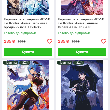
Картина за номерами 40×50
Картини за номерами 40×50
см Kontur. Аніме Великий з
см Kontur. Аніме Геншин
бродячих псів. DS0486
Імпакт Аяка. DS0473
Готово до відправки
Готово до відправки
285
285
₴
₴
365 ₴
365 ₴
Купити
Купити
Новинка
–22%
Новинка
–21%