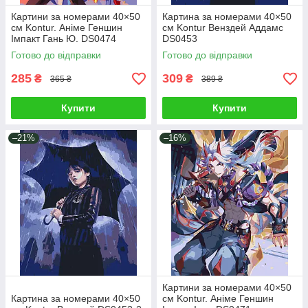
Картини за номерами 40×50
Картина за номерами 40×50
см Kontur. Аніме Геншин
см Kontur Венздей Аддамс
Імпакт Гань Ю. DS0474
DS0453
Готово до відправки
Готово до відправки
285
309
₴
₴
365 ₴
389 ₴
Купити
Купити
–21%
–16%
Картини за номерами 40×50
Картина за номерами 40×50
см Kontur. Аніме Геншин