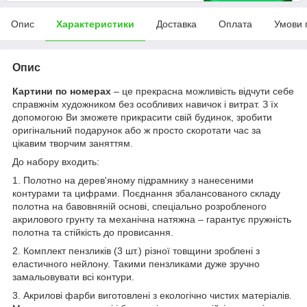
Опис
Характеристики
Доставка
Оплата
Умови 
Опис
Картини по номерах
– це прекрасна можливість відчути себе
справжнім художником без особливих навичок і витрат. З їх
допомогою Ви зможете прикрасити свій будинок, зробити
оригінальний подарунок або ж просто скоротати час за
цікавим творчим заняттям.
До набору входить:
1. Полотно на дерев'яному підрамнику з нанесеними
контурами та цифрами. Поєднання збалансованого складу
полотна на бавовняній основі, спеціально розробленого
акрилового грунту та механічна натяжна – гарантує пружність
полотна та стійкість до провисання.
2. Комплект пензликів (3 шт.) різної товщини зроблені з
еластичного нейлону. Такими пензликами дуже зручно
замальовувати всі контури.
3. Акрилові фарби виготовлені з екологічно чистих матеріалів.