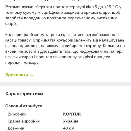
Рекомендуємо зберігати при температурі від +5 до +25 ° C у
темному сухому місці. Щільно закривати кришки фарб, щоб
запобігти попаданню повітря та передчасному висиханню
фарб.
Кольори фарб можуть трохи відрізнятися від зображення в
картці товару. Сприйняття кольорів залежить від налаштувань
екрана пристрою, на якому ви вибираєте картину. Кольори на
екрані не зовсім відповідають тим, що надруковані на папері,
оскільки екран і принтер використовують різні процеси
передачі кольору.
Приховати
Характеристики
Основні атрибути
Виробник
KONTUR
Країна виробник
Україна
Довжина
40 см