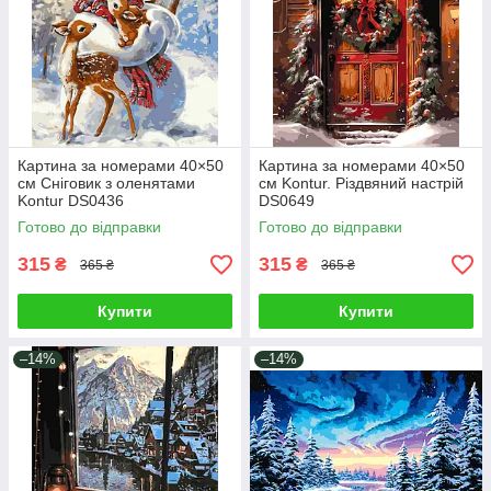
Картина за номерами 40×50
Картина за номерами 40×50
см Сніговик з оленятами
см Kontur. Різдвяний настрій
Kontur DS0436
DS0649
Готово до відправки
Готово до відправки
315
315
₴
₴
365 ₴
365 ₴
Купити
Купити
–14%
–14%