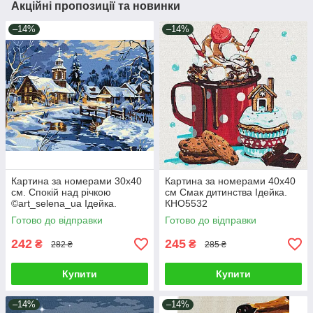
Акційні пропозиції та новинки
–14%
–14%
Картина за номерами 30х40
Картина за номерами 40х40
см. Спокій над річкою
см Смак дитинства Ідейка.
©art_selena_ua Ідейка.
КНО5532
KHO6425
Готово до відправки
Готово до відправки
242
245
₴
₴
282 ₴
285 ₴
Купити
Купити
–14%
–14%