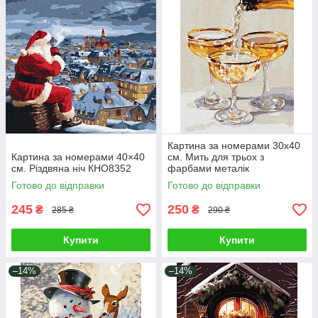
Картина за номерами 30х40
Картина за номерами 40×40
см. Мить для трьох з
см. Різдвяна ніч КHO8352
фарбами металік
©art_selena_ua Ідейка.
Готово до відправки
Готово до відправки
KHO5746
245
250
₴
₴
285 ₴
290 ₴
Купити
Купити
–14%
–14%