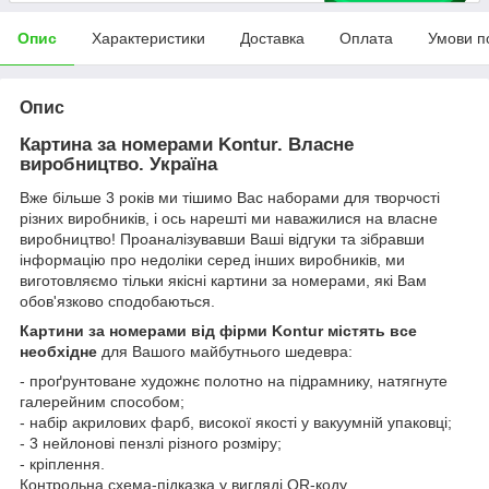
Опис
Характеристики
Доставка
Оплата
Умови п
Опис
Картина за номерами Kontur. Власне
виробництво. Україна
Вже більше 3 років ми тішимо Вас наборами для творчості
різних виробників, і ось нарешті ми наважилися на власне
виробництво! Проаналізувавши Ваші відгуки та зібравши
інформацію про недоліки серед інших виробників, ми
виготовляємо тільки якісні картини за номерами, які Вам
обов'язково сподобаються.
Картини за номерами від фірми Kontur містять все
необхідне
для Вашого майбутнього шедевра:
- проґрунтоване художнє полотно на підрамнику, натягнуте
галерейним способом;
- набір акрилових фарб, високої якості у вакуумній упаковці;
- 3 нейлонові пензлі різного розміру;
- кріплення.
Контрольна схема-підказка у вигляді QR-коду.