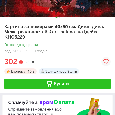
Картина за номерами 40х50 см. Дивні дива.
Межа реальностей ©art_selena_ua Ідейка.
KHO5229
Готово до відправки
Код: KHO5229
Роздріб
302
₴
342 ₴
Економія
40 ₴
Залишилось
9 днів
Купити