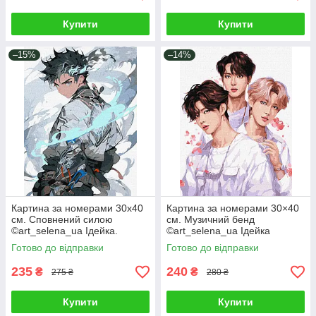
Купити
Купити
–15%
–14%
Картина за номерами 30х40
Картина за номерами 30×40
см. Сповнений силою
см. Музичний бенд
©art_selena_ua Ідейка.
©art_selena_ua Ідейка
KHO8387
КНО8394
Готово до відправки
Готово до відправки
235
240
₴
₴
275 ₴
280 ₴
Купити
Купити