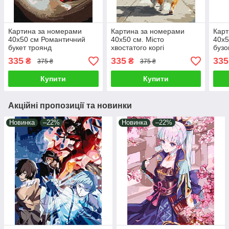
Картина за номерами
Картина за номерами
Карт
40х50 см Романтичний
40х50 см. Місто
40х5
букет троянд
хвостатого коргі
бузо
©art_selena_ua Ідейка
©art_selena_ua Ідейка.
Ідей
335
335
335
₴
₴
375 ₴
375 ₴
KHO3337
KHO6965
Купити
Купити
Акційні пропозиції та новинки
Новинка
–22%
Новинка
–22%