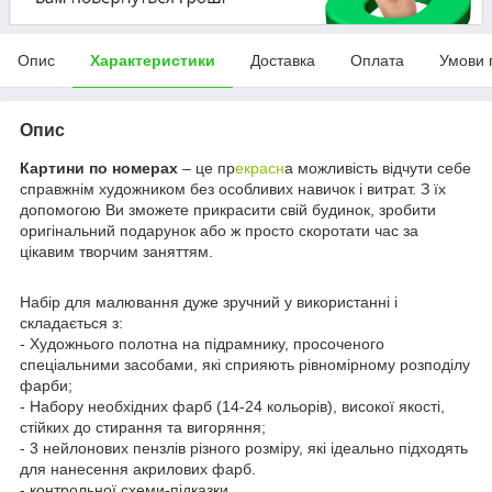
Опис
Характеристики
Доставка
Оплата
Умови 
Опис
Картини по номерах
– це пр
екрасн
а можливість відчути себе
справжнім художником без особливих навичок і витрат. З їх
допомогою Ви зможете прикрасити свій будинок, зробити
оригінальний подарунок або ж просто скоротати час за
цікавим творчим заняттям.
Набір для малювання дуже зручний у використанні і
складається з:
- Художнього полотна на підрамнику, просоченого
спеціальними засобами, які сприяють рівномірному розподілу
фарби;
- Набору необхідних фарб (14-24 кольорів), високої якості,
стійких до стирання та вигоряння;
- 3 нейлонових пензлів різного розміру, які ідеально підходять
для нанесення акрилових фарб.
- контрольної схеми-підказки.