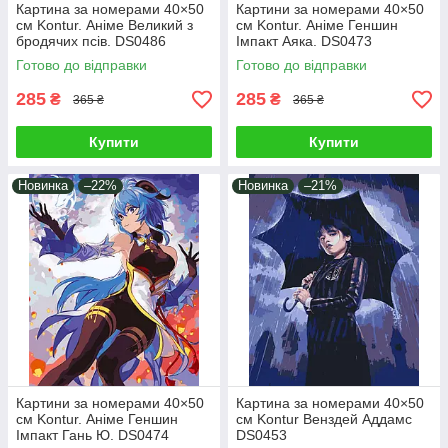
Картина за номерами 40×50
Картини за номерами 40×50
см Kontur. Аніме Великий з
см Kontur. Аніме Геншин
бродячих псів. DS0486
Імпакт Аяка. DS0473
Готово до відправки
Готово до відправки
285
285
₴
₴
365 ₴
365 ₴
Купити
Купити
Новинка
–22%
Новинка
–21%
Картини за номерами 40×50
Картина за номерами 40×50
см Kontur. Аніме Геншин
см Kontur Венздей Аддамс
Імпакт Гань Ю. DS0474
DS0453