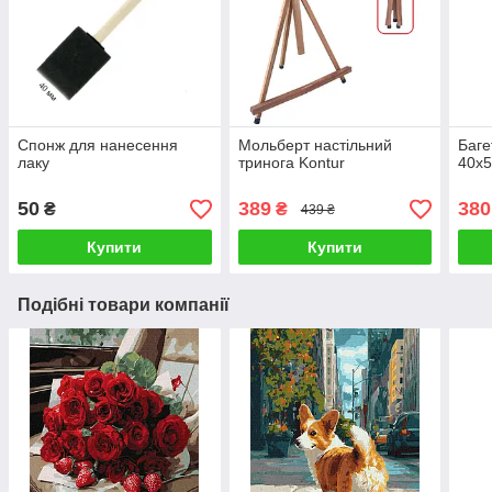
Спонж для нанесення
Мольберт настільний
Баге
лаку
тринога Kontur
40х5
50
389
380
₴
₴
439 ₴
Купити
Купити
Подібні товари компанії