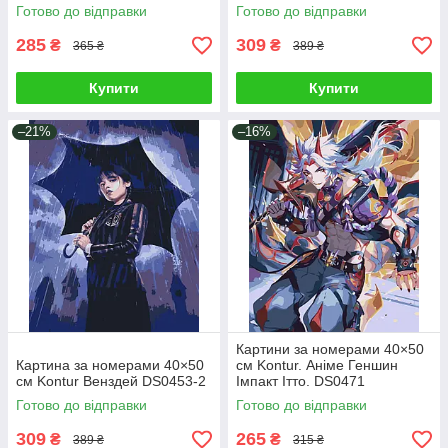
Готово до відправки
Готово до відправки
285
309
₴
₴
365 ₴
389 ₴
Купити
Купити
–21%
–16%
Картини за номерами 40×50
Картина за номерами 40×50
см Kontur. Аніме Геншин
см Kontur Венздей DS0453-2
Імпакт Ітто. DS0471
Готово до відправки
Готово до відправки
309
265
₴
₴
389 ₴
315 ₴